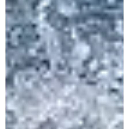
Art der Mietunterkünfte
Anreise
Abfahrt
Kapazität
und mehr
2
Verfügbarkeit anzeigen