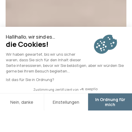
Anreise
Abfahrt
1960er
1970er
1980er
1990er
2010er