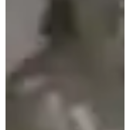
1
9
8
0
e
r