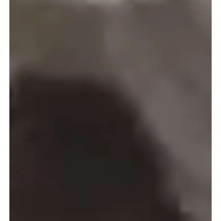
Art der Mietunterkünfte
Anreise
Abfahrt
Kapazität
und mehr
2
Verfügbarkeit anzeigen