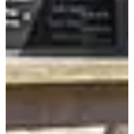
Przyjazd
Wyjazd
Pojemność
i więcej
2
Sprawdź dostępność