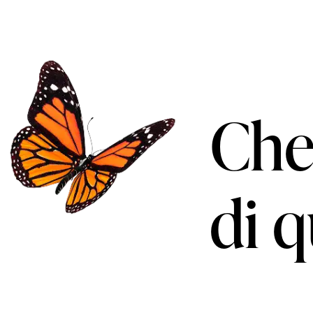
Che
di 