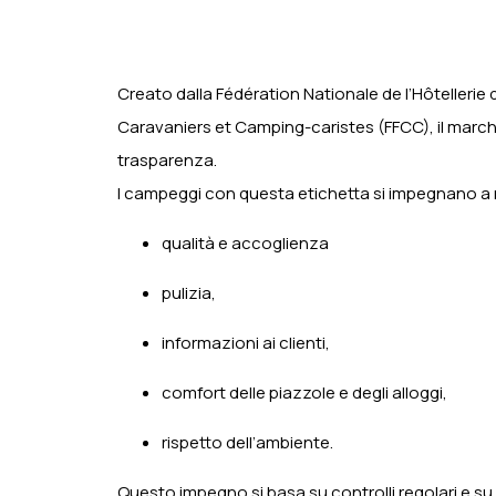
Creato dalla Fédération Nationale de l’Hôtellerie 
Caravaniers et Camping-caristes (FFCC), il march
trasparenza.
I campeggi con questa etichetta si impegnano a 
qualità e accoglienza
pulizia,
informazioni ai clienti,
comfort delle piazzole e degli alloggi,
rispetto dell’ambiente.
Questo impegno si basa su controlli regolari e su u