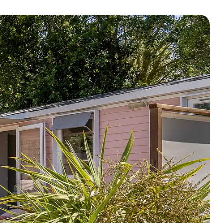
 più
Cerca