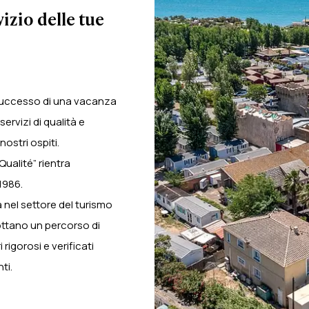
izio delle tue
l successo di una vacanza
ervizi di qualità e
ostri ospiti.
ualité” rientra
1986.
 nel settore del turismo
ottano un percorso di
rigorosi e verificati
ti.