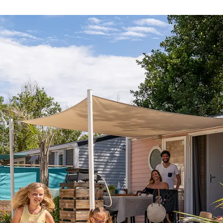
Capacità
e
2
Arrivo
Partenza