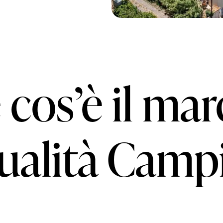
 cos’è il mar
qualità Camp