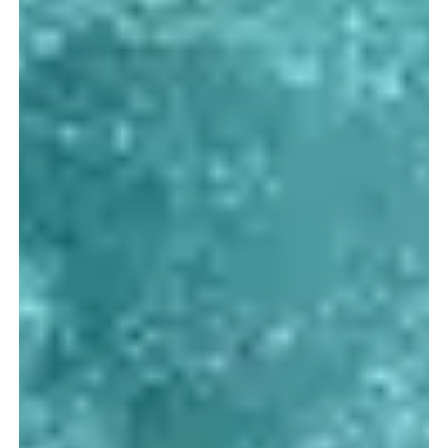
Type d'hébergements
Arrivée
Départ
Capacité
et plus
2
Voir les disponibilités