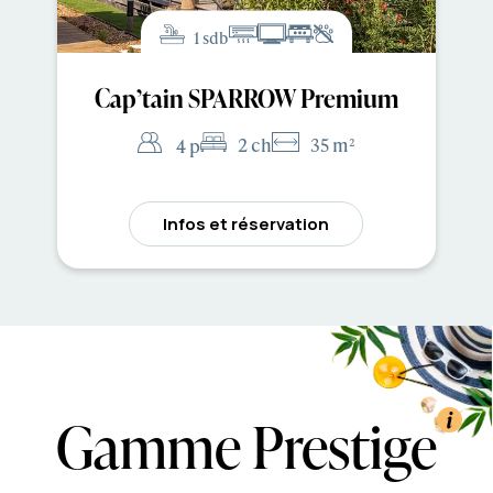
1 sdb
Cap’tain SPARROW Premium
2 ch
35 m²
4 p
Infos et réservation
Gamme Prestige