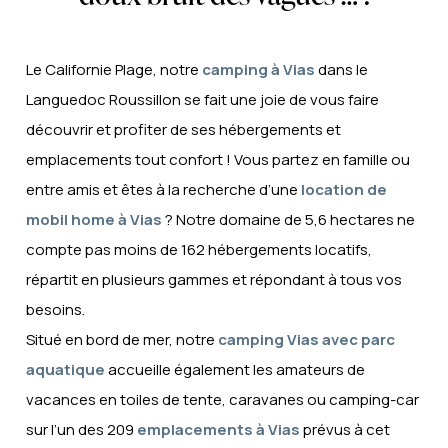
PIÉTON
MÉNAGE DE
Le Californie Plage, notre
camping à Vias
dans le
FIN DE
SÉJOUR (1H
Languedoc Roussillon se fait une joie de vous faire
INCLUS)
découvrir et profiter de ses hébergements et
LITS FAITS
emplacements tout confort ! Vous partez en famille ou
À L’ARRIVÉE
entre amis et êtes à la recherche d’une
location de
DRAPS ET
SERVIETTES
mobil home à Vias
? Notre domaine de 5,6 hectares ne
DE BAINS
compte pas moins de 162 hébergements locatifs,
FOURNIS
répartit en plusieurs gammes et répondant à tous vos
CONNEXION
WIFI
besoins.
OFFERTE
Situé en bord de mer, notre
camping Vias avec parc
aquatique
accueille également les amateurs de
SPA
vacances en toiles de tente, caravanes ou camping-car
Seulement Caïcos
Tribu
sur l’un des 209
emplacements à Vias
prévus à cet