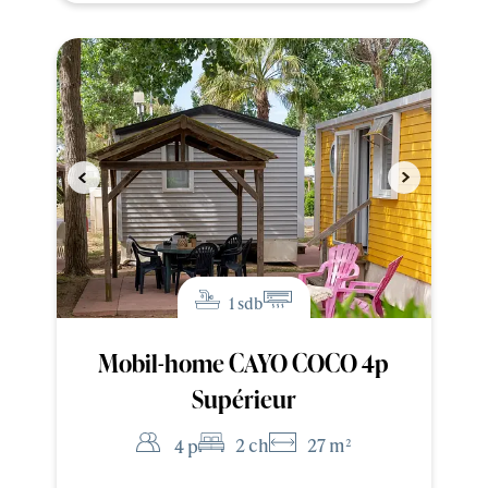
1 sdb
Mobil-home CAYO COCO 4p
Supérieur
2 ch
27 m²
4 p