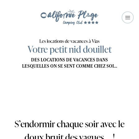
Les locations de vacances à Vias
Votre petit nid douillet
DES LOCATIONS DE VACANCES DANS
LESQUELLES ON SE SENT COMME CHEZ SOI…
Gamme
Gamme
S’endormir chaque soir
avec le
Premium
Prestige
doux bruit des vagues … !
QUARTIER