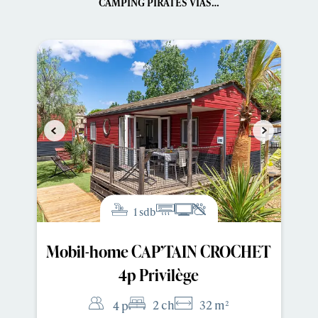
CAMPING PIRATES VIAS…
1 sdb
Mobil-home CAP’TAIN CROCHET
4p Privilège
2 ch
32 m²
4 p