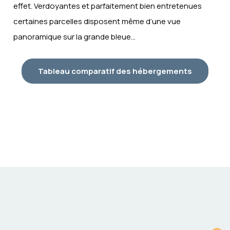
effet. Verdoyantes et parfaitement bien entretenues
ANIMAUX
certaines parcelles disposent même d’une vue
Seulement
ACCEPTÉS
Tonga, Curacao, Tiki
panoramique sur la grande bleue…
Hut
CLIMATISATION
Tableau comparatif des hébergements
TÉLÉVISION
PLANCHA
Seulement PMR
LAVE-
Seulement
VAISSELLE
Caïcos Spa Tribu et
Caïcos
BOUILLOIRE