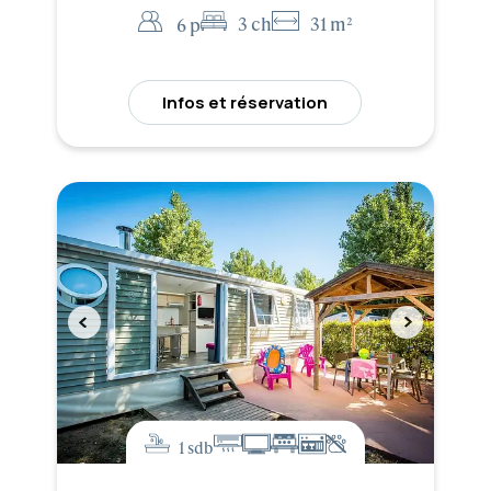
3 ch
31 m²
6 p
Infos et réservation
1 sdb