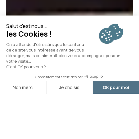
Arrivée
Départ
Vos vacances s’annoncent
mémorables…