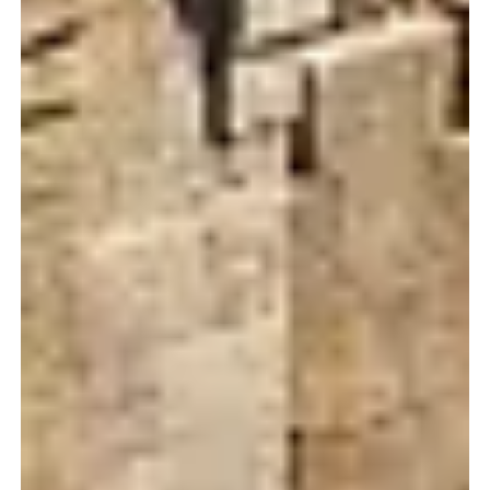
Type d'hébergements
Arrivée
Départ
Capacité
et plus
2
Voir les disponibilités