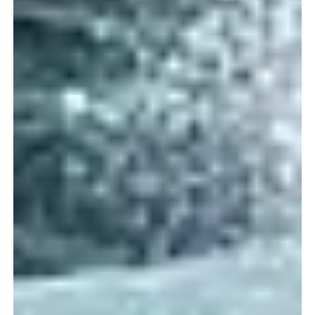
Type d'hébergements
Arrivée
Départ
Capacité
et plus
2
Voir les disponibilités