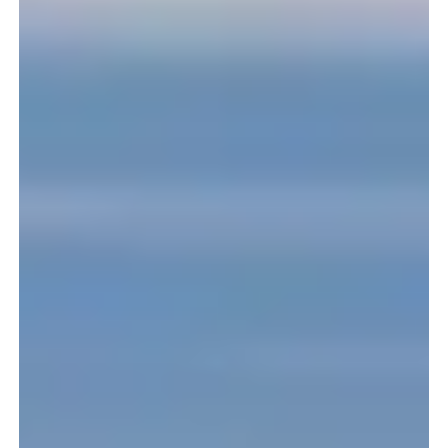
Type accommodatie
Aankomst
Vertrek
Capaciteit
en meer
2