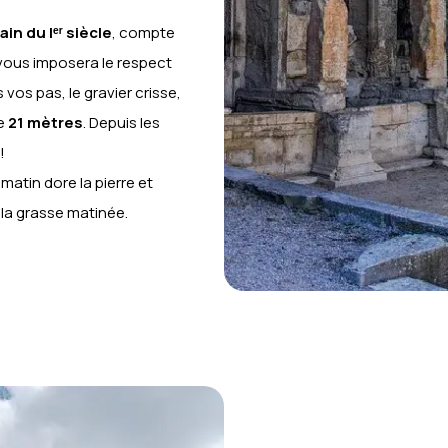
n du Iᵉʳ siècle
, compte
vous imposera le respect
vos pas, le gravier crisse,
de
21 mètres
. Depuis les
!
 matin dore la pierre et
la grasse matinée.