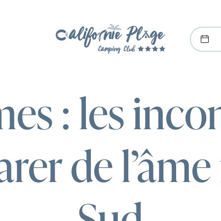
es : les inc
arer de l’âme
Sud