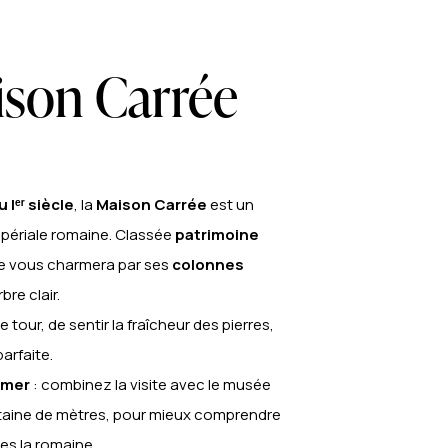
ison Carrée
 Iᵉʳ siècle
, la
Maison Carrée
est un
impériale romaine. Classée
patrimoine
lle vous charmera par ses
colonnes
re clair.
e tour, de sentir la fraîcheur des pierres,
arfaite.
 mer
: combinez la visite avec le musée
ntaine de mètres, pour mieux comprendre
es la romaine.