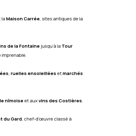
 la
Maison Carrée
, sites antiques de la
ins de la Fontaine
jusqu’à la
Tour
 imprenable.
ées
,
ruelles ensoleillées
et
marchés
e nîmoise
et aux
vins des Costières
.
t du Gard
, chef-d’œuvre classé à