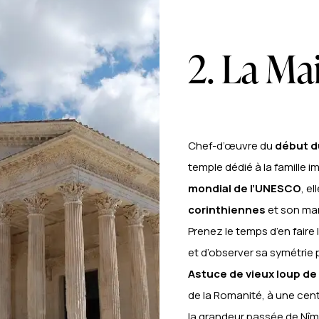
2. La Ma
Chef-d’œuvre du
début du
temple dédié à la famille 
mondial de l’UNESCO
, e
corinthiennes
et son marb
Prenez le temps d’en faire l
et d’observer sa symétrie p
Astuce
de vieux loup de
de la Romanité, à une ce
la grandeur passée de Nîm